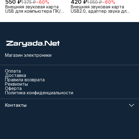
550 ₽
420 ₽
1 375 ₽
−
60
%
1 050 ₽
−
60
%
Внешняя звуковая карта
Внешняя звуковая карта
USB для компьютера ПК/
USB2.0, адаптер звука для
Аудиокарта внешняя/USB
5.1 для компьютера,
аудио адаптер
ноутбука, зеленая
Магазин электроники
Оплата
Доставка
Правила возврата
Реквизиты
Оферта
Политика конфиденциальности
Контакты
Телефон
8 (000) 000-00-00