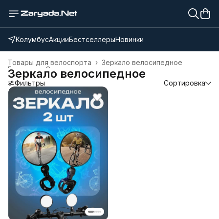
Колумбус
Акции
Бестселлеры
Новинки
Товары для велоспорта
›
Зеркало велосипедное
Главная
›
Спорт и отдых
›
Зеркало велосипедное
Фильтры
Сортировка