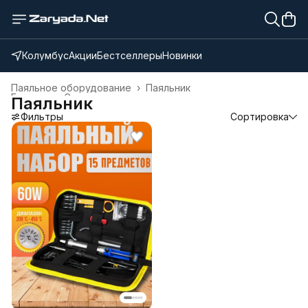
Колумбус
Акции
Бестселлеры
Новинки
Паяльное оборудование
›
Паяльник
Главная
›
Строительство и ремонт
›
Паяльник
Фильтры
Сортировка