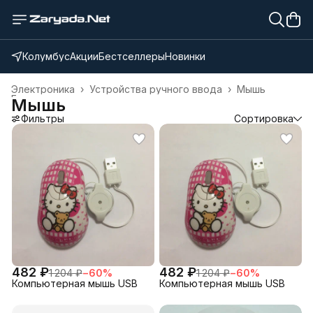
Колумбус
Акции
Бестселлеры
Новинки
Электроника
›
Устройства ручного ввода
›
Мышь
Главная
›
Мышь
Фильтры
Сортировка
482 ₽
482 ₽
1 204 ₽
−
60
%
1 204 ₽
−
60
%
Компьютерная мышь USB
Компьютерная мышь USB