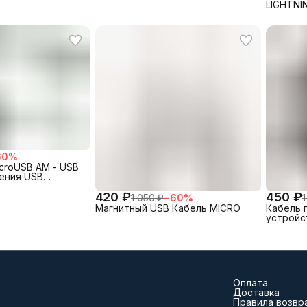
LIGHTNI
60
%
croUSB AM - USB
ения USB
 мобильным
420 ₽
450 ₽
1 050 ₽
−
60
%
1
Магнитный USB Кабель MICRO
Кабель 
устройс
Lenovo 
Оплата
Доставка
Правила возвр