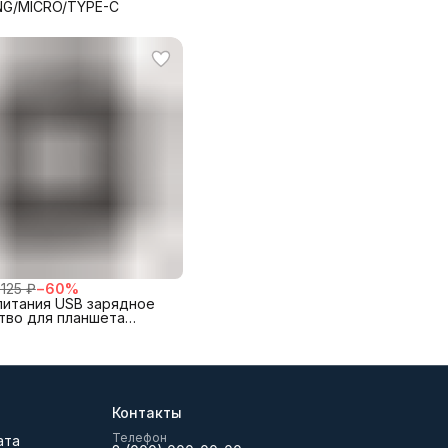
NG/MICRO/TYPE-C
 125 ₽
−
60
%
питания USB зарядное
тво для планшета
Yoga
Контакты
Телефон
ата