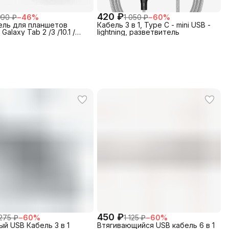
420 ₽
990 ₽
−
46
%
1 050 ₽
−
60
%
ель для планшетов
Кабель 3 в 1, Type C - mini USB -
Galaxy Tab 2 /3 /10.1 /
lightning, разветвитель
x30pin
450 ₽
 275 ₽
−
60
%
1 125 ₽
−
60
%
ый USB Кабель 3 в 1
Втягивающийся USB кабель 6 в 1