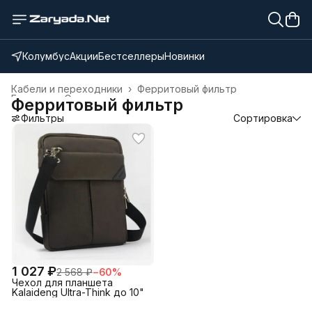
Колумбус
Акции
Бестселлеры
Новинки
Кабели и переходники
›
Ферритовый фильтр
Главная
›
Электроника
›
Ферритовый фильтр
Фильтры
Сортировка
1 027 ₽
2 568 ₽
−
60
%
Чехол для планшета
Kalaideng Ultra-Think до 10"