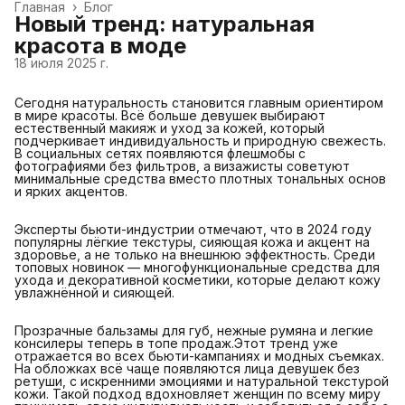
Главная
›
Блог
Новый тренд: натуральная
красота в моде
18 июля 2025 г.
Сегодня натуральность становится главным ориентиром
в мире красоты. Всё больше девушек выбирают
естественный макияж и уход за кожей, который
подчеркивает индивидуальность и природную свежесть.
В социальных сетях появляются флешмобы с
фотографиями без фильтров, а визажисты советуют
минимальные средства вместо плотных тональных основ
и ярких акцентов.
Эксперты бьюти-индустрии отмечают, что в 2024 году
популярны лёгкие текстуры, сияющая кожа и акцент на
здоровье, а не только на внешнюю эффектность. Среди
топовых новинок — многофункциональные средства для
ухода и декоративной косметики, которые делают кожу
увлажнённой и сияющей.
Прозрачные бальзамы для губ, нежные румяна и легкие
консилеры теперь в топе продаж.Этот тренд уже
отражается во всех бьюти-кампаниях и модных съемках.
На обложках всё чаще появляются лица девушек без
ретуши, с искренними эмоциями и натуральной текстурой
кожи. Такой подход вдохновляет женщин по всему миру